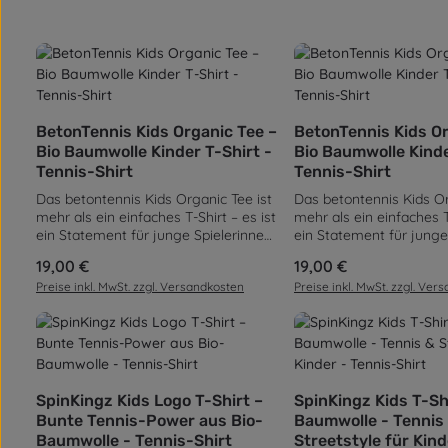
Produkt Anzahl: Gib den gewünscht
Produkt Anz
BetonTennis Kids Organic Tee –
BetonTennis Kids Or
Bio Baumwolle Kinder T-Shirt -
Bio Baumwolle Kinde
Tennis-Shirt
Tennis-Shirt
Das betontennis Kids Organic Tee ist
Das betontennis Kids Or
mehr als ein einfaches T-Shirt – es ist
mehr als ein einfaches T-
ein Statement für junge Spielerinnen
ein Statement für junge
und Spieler, die schon heute zeigen,
und Spieler, die schon h
Regulärer Preis:
19,00 €
Regulärer Preis:
19,00 €
wohin sie morgen gehören. Inspiriert
wohin sie morgen gehöre
Preise inkl. MwSt. zzgl. Versandkosten
Preise inkl. MwSt. zzgl. Ver
vom Selbstverständnis des Tennis,
vom Selbstverständnis d
aber geschaffen für den Alltag,
aber geschaffen für den
vereint dieses Shirt sportliche
vereint dieses Shirt spor
Coolness mit urbanem Street-Style.
Coolness mit urbanem St
Hergestellt aus 100 % zertifizierter
Hergestellt aus 100 % zer
Bio-Baumwolle, fühlt sich das Shirt
Bio-Baumwolle, fühlt sic
Produkt Anzahl: Gib den gewünscht
Produkt Anz
außergewöhnlich weich auf der Haut
außergewöhnlich weich 
SpinKingz Kids Logo T-Shirt –
SpinKingz Kids T-Shi
an und eignet sich perfekt für Kinder,
an und eignet sich perfe
Bunte Tennis-Power aus Bio-
Baumwolle - Tennis
die ständig in Bewegung sind. Die
die ständig in Bewegung
Baumwolle - Tennis-Shirt
Streetstyle für Kind