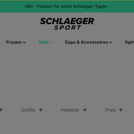
NEU
- Fashion für echte Schlaeger-Typen
Frauen
Kids
Caps & Accessoires
Spi
Größe
Material
Preis