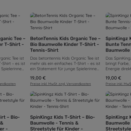
en Wert ein oder benutze die Schaltflä
ahl: Gib den gewünschten Wert ein oder
Produkt Anzahl: Gib den gew
Produk
ganic Tee –
BetonTennis Kids Organic Tee –
SpinKingz K
r T-Shirt -
Bio Baumwolle Kinder T-Shirt -
Bunte Tenn
Tennis-Shirt
Baumwolle 
ganic Tee ist
Das betontennis Kids Organic Tee ist
Das SpinKingz
Shirt – es ist
mehr als ein einfaches T-Shirt – es ist
bringt Farbe,
 Spielerinnen
ein Statement für junge Spielerinnen
Energie direkt
eute zeigen,
und Spieler, die schon heute zeigen,
große, spiele
Regulärer Preis:
19,00 €
Regulärer Pre
19,00 €
n. Inspiriert
wohin sie morgen gehören. Inspiriert
macht das Sh
sandkosten
Preise inkl. MwSt. zzgl. Versandkosten
Preise inkl. Mw
es Tennis,
vom Selbstverständnis des Tennis,
Blickfang – pe
 Alltag,
aber geschaffen für den Alltag,
und kleine Te
tliche
vereint dieses Shirt sportliche
100 % Bio-Ba
reet-Style.
Coolness mit urbanem Street-Style.
weiche Singl
tifizierter
Hergestellt aus 100 % zertifizierter
angenehmen 
h das Shirt
Bio-Baumwolle, fühlt sich das Shirt
Regular Fit, 
en Wert ein oder benutze die Schaltflä
ahl: Gib den gewünschten Wert ein oder
Produkt Anzahl: Gib den gew
Produk
auf der Haut
außergewöhnlich weich auf der Haut
Rundhalsaussc
rt – Bio-
SpinKingz Kids T-Shirt – Bio-
SpinKingz K
kt für Kinder,
an und eignet sich perfekt für Kinder,
Nähten bleibt 
 &
Baumwolle - Tennis &
Baumwolle 
 sind. Die
die ständig in Bewegung sind. Die
Bewegung for
er -
Streetstyle für Kinder -
Streetstyle