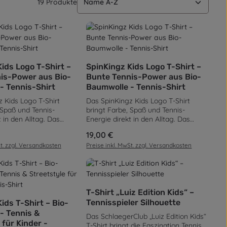
19 Produkte
chen um die Anzahl zu erhöhen oder zu 
 benutze die Schaltflächen um die Anza
ünschten Wert ein oder benutze die Sch
t Anzahl: Gib den gewünschten Wert ei
Produkt Anzahl: Gib de
ids Logo T-Shirt –
SpinKingz Kids Logo T-Shirt –
is-Power aus Bio-
Bunte Tennis-Power aus Bio-
- Tennis-Shirt
Baumwolle - Tennis-Shirt
 Kids Logo T-Shirt
Das SpinKingz Kids Logo T-Shirt
 Spaß und Tennis-
bringt Farbe, Spaß und Tennis-
 in den Alltag. Das
Energie direkt in den Alltag. Das
rische SpinKingz-Logo
große, spielerische SpinKingz-Logo
is:
Regulärer Preis:
19,00 €
irt zu einem echten
macht das Shirt zu einem echten
St. zzgl. Versandkosten
Preise inkl. MwSt. zzgl. Versandkosten
rfekt für aktive Kids
Blickfang – perfekt für aktive Kids
nnis-Fans. Gefertigt aus
und kleine Tennis-Fans. Gefertigt aus
umwolle bietet das
100 % Bio-Baumwolle bietet das
e-Jersey einen
weiche Single-Jersey einen
Tragekomfort. Mit
angenehmen Tragekomfort. Mit
Produkt Anzahl: Gib de
geripptem
Regular Fit, geripptem
T-Shirt „Luiz Edition Kids“ –
chen um die Anzahl zu erhöhen oder zu 
 benutze die Schaltflächen um die Anza
ünschten Wert ein oder benutze die Sch
t Anzahl: Gib den gewünschten Wert ei
hnitt und stabilen
Rundhalsausschnitt und stabilen
Tennisspieler Silhouette
ids T-Shirt – Bio-
das Shirt auch bei viel
Nähten bleibt das Shirt auch bei viel
- Tennis &
Das SchlaegerClub „Luiz Edition Kids“
mtreu. Die 180 g/m²
Bewegung formtreu. Die 180 g/m²
 für Kinder -
T-Shirt bringt die Faszination Tennis