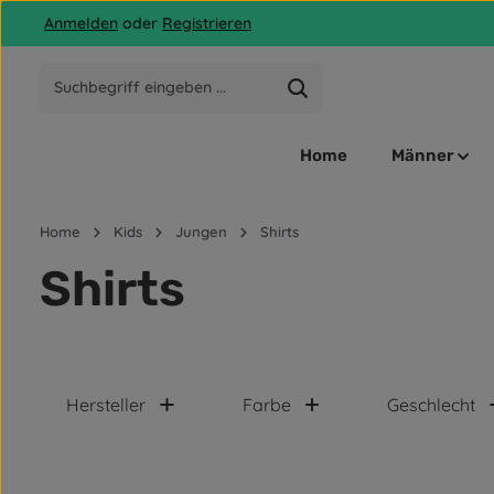
Anmelden
oder
Registrieren
 Hauptinhalt springen
Zur Suche springen
Zur Hauptnavigation springen
Home
Männer
Home
Kids
Jungen
Shirts
Shirts
Hersteller
Farbe
Geschlecht