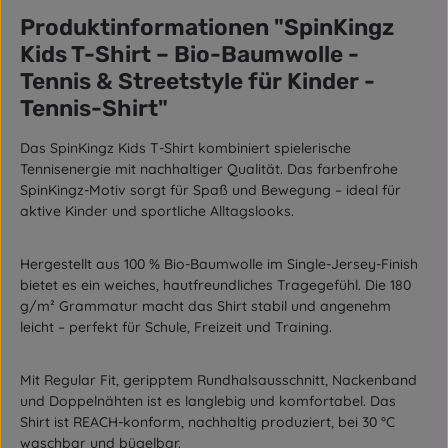
Produktinformationen "SpinKingz
Kids T-Shirt – Bio-Baumwolle -
Tennis & Streetstyle für Kinder -
Tennis-Shirt"
Das
SpinKingz Kids T-Shirt
kombiniert spielerische
Tennisenergie mit nachhaltiger Qualität. Das farbenfrohe
SpinKingz-Motiv sorgt für Spaß und Bewegung – ideal für
aktive Kinder und sportliche Alltagslooks.
Hergestellt aus
100 % Bio-Baumwolle
im
Single-Jersey-Finish
bietet es ein weiches, hautfreundliches Tragegefühl. Die
180
g/m² Grammatur
macht das Shirt stabil und angenehm
leicht – perfekt für Schule, Freizeit und Training.
Mit
Regular Fit
,
geripptem Rundhalsausschnitt
,
Nackenband
und
Doppelnähten
ist es langlebig und komfortabel. Das
Shirt ist
REACH-konform
, nachhaltig produziert,
bei 30 °C
waschbar
und
bügelbar
.