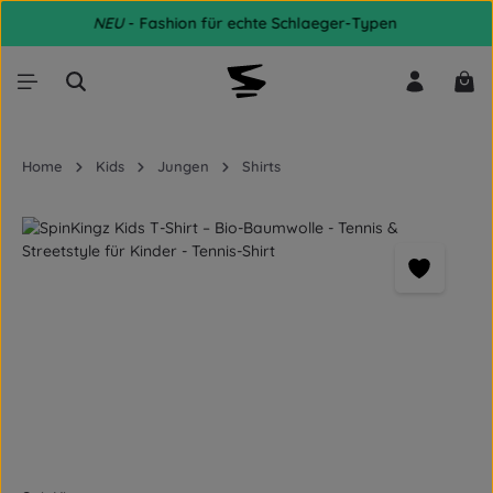
NEU
- Fashion für echte Schlaeger-Typen
Zum Hauptinhalt springen
War
Home
Kids
Jungen
Shirts
Bildergalerie überspringen