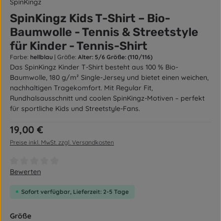
SpinKingz
SpinKingz Kids T-Shirt – Bio-
Baumwolle - Tennis & Streetstyle
für Kinder - Tennis-Shirt
Farbe:
hellblau
|
Größe:
Alter: 5/6 Größe: (110/116)
Das SpinKingz Kinder T-Shirt besteht aus 100 % Bio-
Baumwolle, 180 g/m² Single-Jersey und bietet einen weichen,
nachhaltigen Tragekomfort. Mit Regular Fit,
Rundhalsausschnitt und coolen SpinKingz-Motiven – perfekt
für sportliche Kids und Streetstyle-Fans.
Regulärer Preis:
19,00 €
Preise inkl. MwSt. zzgl. Versandkosten
Durchschnittliche Bewertung von 0 von 5 Sternen
Bewerten
Sofort verfügbar, Lieferzeit: 2-5 Tage
auswählen
Größe