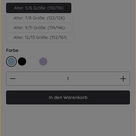
Alter: 5/6 Größe: (110/116)
Alter: 7/8 Größe: (122/128)
Alter: 9/11 Größe: (134/146)
Alter: 12/13 Größe: (152/161)
auswählen
Farbe
hellblau
schwarz
weiß
lila
Produkt Anzahl: Gib den gewünschten Wert ein od
In den Warenkorb