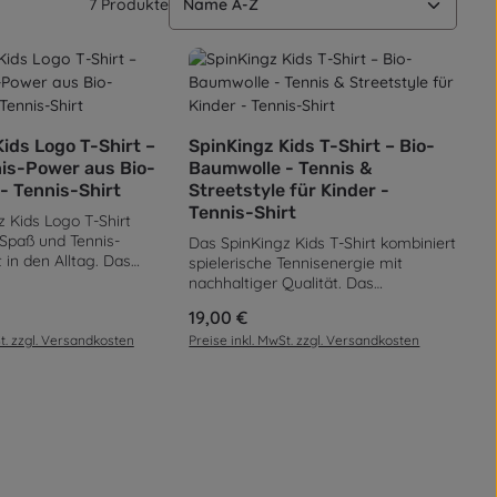
7 Produkte
chen um die Anzahl zu erhöhen oder zu 
 benutze die Schaltflächen um die Anza
ünschten Wert ein oder benutze die Sch
t Anzahl: Gib den gewünschten Wert ei
Produkt Anzahl: Gib de
ids Logo T-Shirt –
SpinKingz Kids T-Shirt – Bio-
is-Power aus Bio-
Baumwolle - Tennis &
- Tennis-Shirt
Streetstyle für Kinder -
Tennis-Shirt
 Kids Logo T-Shirt
 Spaß und Tennis-
Das SpinKingz Kids T-Shirt kombiniert
 in den Alltag. Das
spielerische Tennisenergie mit
rische SpinKingz-Logo
nachhaltiger Qualität. Das
irt zu einem echten
farbenfrohe SpinKingz-Motiv sorgt
is:
Regulärer Preis:
19,00 €
rfekt für aktive Kids
für Spaß und Bewegung – ideal für
nnis-Fans. Gefertigt aus
St. zzgl. Versandkosten
Preise inkl. MwSt. zzgl. Versandkosten
aktive Kinder und sportliche
umwolle bietet das
Alltagslooks. Hergestellt aus 100 %
e-Jersey einen
Bio-Baumwolle im Single-Jersey-
Tragekomfort. Mit
Finish bietet es ein weiches,
geripptem
hautfreundliches Tragegefühl. Die
chen um die Anzahl zu erhöhen oder zu 
hnitt und stabilen
180 g/m² Grammatur macht das
 benutze die Schaltflächen um die Anza
das Shirt auch bei viel
Shirt stabil und angenehm leicht –
mtreu. Die 180 g/m²
perfekt für Schule, Freizeit und