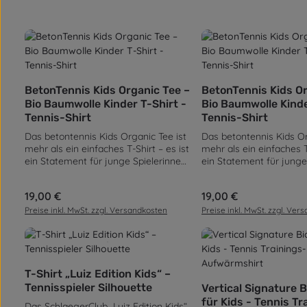
Produkt Anzahl: Gib den gewünscht
Produkt Anz
BetonTennis Kids Organic Tee –
BetonTennis Kids Or
Bio Baumwolle Kinder T-Shirt -
Bio Baumwolle Kinde
Tennis-Shirt
Tennis-Shirt
Das betontennis Kids Organic Tee ist
Das betontennis Kids Or
mehr als ein einfaches T-Shirt – es ist
mehr als ein einfaches T-
ein Statement für junge Spielerinnen
ein Statement für junge
und Spieler, die schon heute zeigen,
und Spieler, die schon h
wohin sie morgen gehören. Inspiriert
wohin sie morgen gehöre
Regulärer Preis:
19,00 €
Regulärer Preis:
19,00 €
vom Selbstverständnis des Tennis,
vom Selbstverständnis d
aber geschaffen für den Alltag,
aber geschaffen für den
Preise inkl. MwSt. zzgl. Versandkosten
Preise inkl. MwSt. zzgl. Ver
vereint dieses Shirt sportliche
vereint dieses Shirt spor
Coolness mit urbanem Street-Style.
Coolness mit urbanem St
Hergestellt aus 100 % zertifizierter
Hergestellt aus 100 % zer
Bio-Baumwolle, fühlt sich das Shirt
Bio-Baumwolle, fühlt sic
Produkt Anzahl: Gib den gewünscht
außergewöhnlich weich auf der Haut
außergewöhnlich weich 
T-Shirt „Luiz Edition Kids“ –
Produkt Anz
an und eignet sich perfekt für Kinder,
an und eignet sich perfe
Tennisspieler Silhouette
Vertical Signature B
die ständig in Bewegung sind. Die
die ständig in Bewegung
für Kids - Tennis Tr
Das SchlaegerClub „Luiz Edition Kids“