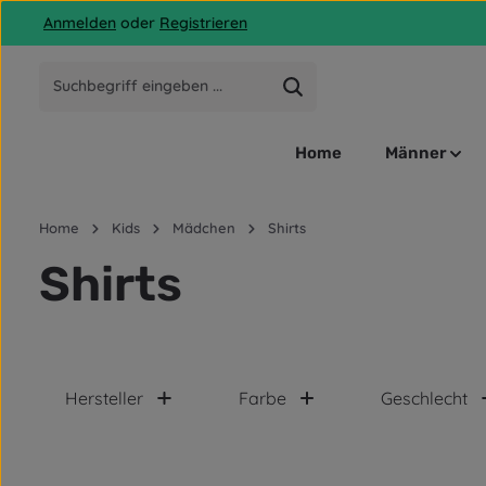
Anmelden
oder
Registrieren
 Hauptinhalt springen
Zur Suche springen
Zur Hauptnavigation springen
Home
Männer
Home
Kids
Mädchen
Shirts
Shirts
Hersteller
Farbe
Geschlecht