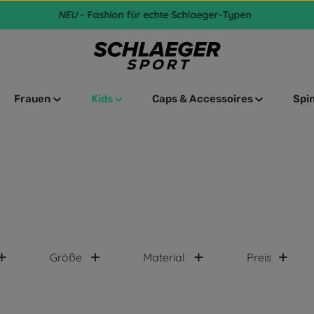
NEU
- Fashion für echte Schlaeger-Typen
Frauen
Kids
Caps & Accessoires
Spi
Größe
Material
Preis