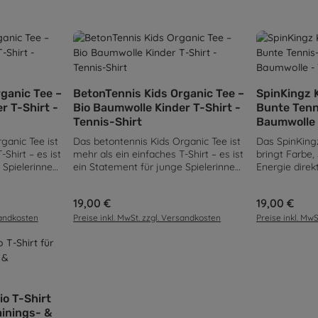
en Wert ein oder benutze die Schaltflä
ahl: Gib den gewünschten Wert ein oder
Produkt Anzahl: Gib den gew
Produk
ganic Tee –
BetonTennis Kids Organic Tee –
SpinKingz K
r T-Shirt -
Bio Baumwolle Kinder T-Shirt -
Bunte Tenn
Tennis-Shirt
Baumwolle 
ganic Tee ist
Das betontennis Kids Organic Tee ist
Das SpinKingz
Shirt – es ist
mehr als ein einfaches T-Shirt – es ist
bringt Farbe,
 Spielerinnen
ein Statement für junge Spielerinnen
Energie direkt
eute zeigen,
und Spieler, die schon heute zeigen,
große, spiele
n. Inspiriert
wohin sie morgen gehören. Inspiriert
macht das Sh
Regulärer Preis:
19,00 €
Regulärer Pre
19,00 €
es Tennis,
vom Selbstverständnis des Tennis,
Blickfang – pe
 Alltag,
aber geschaffen für den Alltag,
und kleine Te
sandkosten
Preise inkl. MwSt. zzgl. Versandkosten
Preise inkl. Mw
tliche
vereint dieses Shirt sportliche
100 % Bio-Ba
reet-Style.
Coolness mit urbanem Street-Style.
weiche Singl
tifizierter
Hergestellt aus 100 % zertifizierter
angenehmen 
h das Shirt
Bio-Baumwolle, fühlt sich das Shirt
Regular Fit, 
en Wert ein oder benutze die Schaltflä
auf der Haut
außergewöhnlich weich auf der Haut
Rundhalsaussc
ahl: Gib den gewünschten Wert ein oder
kt für Kinder,
an und eignet sich perfekt für Kinder,
Nähten bleibt 
io T-Shirt
 sind. Die
die ständig in Bewegung sind. Die
Bewegung for
ainings- &