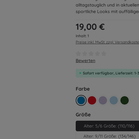
alltagstauglich und in aktuellen
sportliche Looks mit auffälli
Regulärer Preis:
19,00 €
Inhalt:
1
Preise inkl. MwSt. zzgl. Versandkost
Durchschnittliche Bewertung v
Bewerten
Sofort verfügbar, Lieferzeit: 1
auswählen
Farbe
königsblau
rot
lila
hellblau
retro g
auswählen
Größe
Alter: 5/6 Größe: (110/116)
Alter: 9/11 Größe: (134/146)