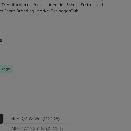
 Trendfarben erhältlich – ideal für Schule, Freizeit und
gem Front-Branding. Marke: SchlaegerClub
en
on 0 von 5 Sternen
-3 Tage
rün
Alter: 7/8 Größe: (122/128)
Alter: 12/13 Größe: (152/161)