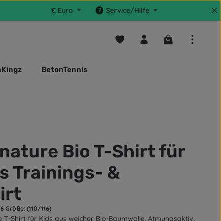
€
Euro
Service/Hilfe
Du hast 0 Produkte auf dem M
Warenkorb enthä
nKingz
BetonTennis
gnature Bio T-Shirt für
is Trainings- &
irt
/6 Größe: (110/116)
e T-Shirt für Kids aus weicher Bio-Baumwolle. Atmungsaktiv,