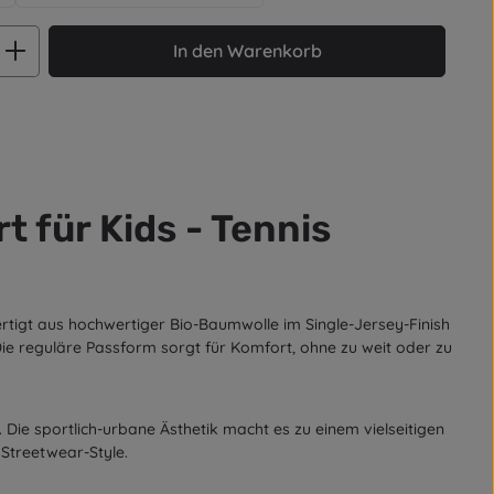
ib den gewünschten Wert ein oder benut
In den Warenkorb
t für Kids - Tennis
ertigt aus hochwertiger Bio-Baumwolle im Single-Jersey-Finish
ie reguläre Passform sorgt für Komfort, ohne zu weit oder zu
Die sportlich-urbane Ästhetik macht es zu einem vielseitigen
 Streetwear-Style.