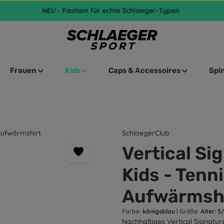
NEU
- Fashion für echte Schlaeger-Typen
Frauen
Kids
Caps & Accessoires
Spi
SchlaegerClub
Vertical Si
Kids - Tenn
Aufwärmsh
Farbe:
königsblau
|
Größe:
Alter: 5
Nachhaltiges Vertical Signatur