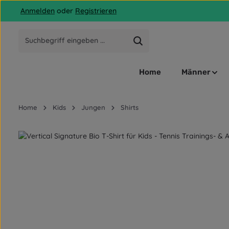
Anmelden
oder
Registrieren
 Hauptinhalt springen
Zur Suche springen
Zur Hauptnavigation springen
Home
Männer
Home
Kids
Jungen
Shirts
Bildergalerie überspringen