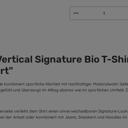
Produkt Anzahl: G
rtical Signature Bio T-Shir
rt"
e kombiniert sportliche Klarheit mit nachhaltiger Materialwahl. Gef
efühl und überzeugt im Alltag ebenso wie im sportlichen Umfeld. D
seite verleiht dem Shirt einen unverwechselbaren Signature-Look. 
 bei der Arbeit oder kombiniert mit Jeans, Sneakern und Hoodies im