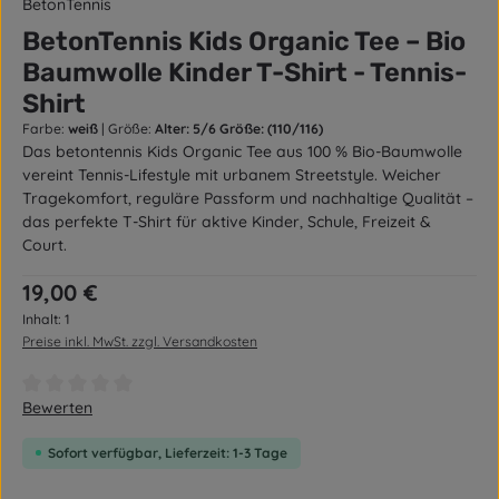
BetonTennis
BetonTennis Kids Organic Tee – Bio
Baumwolle Kinder T-Shirt - Tennis-
Shirt
Farbe:
weiß
|
Größe:
Alter: 5/6 Größe: (110/116)
Das betontennis Kids Organic Tee aus 100 % Bio-Baumwolle
vereint Tennis-Lifestyle mit urbanem Streetstyle. Weicher
Tragekomfort, reguläre Passform und nachhaltige Qualität –
das perfekte T-Shirt für aktive Kinder, Schule, Freizeit &
Court.
Regulärer Preis:
19,00 €
Inhalt:
1
Preise inkl. MwSt. zzgl. Versandkosten
Durchschnittliche Bewertung von 0 von 5 Sternen
Bewerten
Sofort verfügbar, Lieferzeit: 1-3 Tage