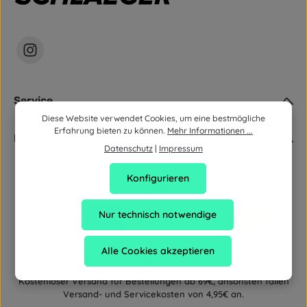
Service
Diese Website verwendet Cookies, um eine bestmögliche
Erfahrung bieten zu können.
Mehr Informationen ...
Newsletter
Datenschutz
|
Impressum
Konfigurieren
Nur technisch notwendige
Alle Cookies akzeptieren
Alle Preise inkl. gesetzl. Mehrwertsteuer zzgl.
Versandkosten
und
ggf. Nachnahmegebühren, wenn nicht anders angegeben.
Kostenloser Versand für Bestellungen ab 69€, ansonsten fallen
Versand- und Servicekosten von 4,95€ an.