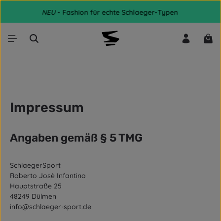
Zum Hauptinhalt springen
NEU
- Fashion für echte Schlaeger-Typen
War
Impressum
Angaben gemäß § 5 TMG
SchlaegerSport
Roberto Josè Infantino
Hauptstraße 25
48249 Dülmen
info@schlaeger-sport.de