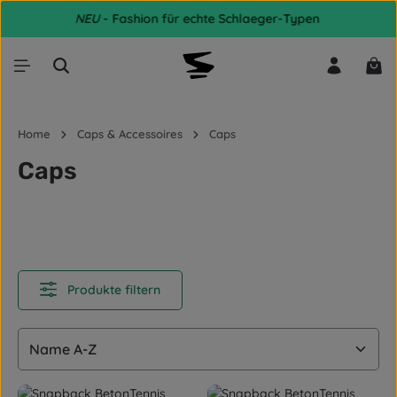
NEU
- Fashion für echte Schlaeger-Typen
Zum Hauptinhalt springen
War
Home
Caps & Accessoires
Caps
Caps
Produkte filtern