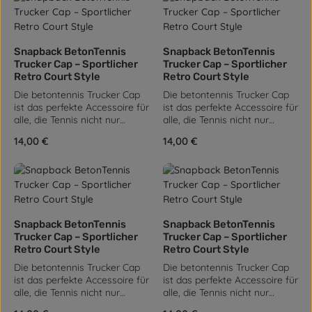
Snapback BetonTennis
Snapback BetonTennis
Trucker Cap – Sportlicher
Trucker Cap – Sportlicher
Retro Court Style
Retro Court Style
Die betontennis Trucker Cap
Die betontennis Trucker Cap
ist das perfekte Accessoire für
ist das perfekte Accessoire für
alle, die Tennis nicht nur
alle, die Tennis nicht nur
spielen, sondern leben. Sie
spielen, sondern leben. Sie
Regulärer Preis:
14,00 €
Regulärer Preis:
14,00 €
verbindet den ikonischen
verbindet den ikonischen
Retro-Trucker-Look mit einer
Retro-Trucker-Look mit einer
sportlichen, modernen
sportlichen, modernen
Attitude – genau das, was
Attitude – genau das, was
betontennis ausmacht:
betontennis ausmacht:
Streetstyle mit Court-DNA.
Streetstyle mit Court-DNA.
Die Cap besteht aus einer
Die Cap besteht aus einer
Snapback BetonTennis
Snapback BetonTennis
robusten 60 % Baumwolle /
robusten 60 % Baumwolle /
Trucker Cap – Sportlicher
Trucker Cap – Sportlicher
40 % Polyester Mischung, die
40 % Polyester Mischung, die
Retro Court Style
Retro Court Style
für Formstabilität,
für Formstabilität,
Die betontennis Trucker Cap
Die betontennis Trucker Cap
angenehme Haptik und
angenehme Haptik und
ist das perfekte Accessoire für
ist das perfekte Accessoire für
langlebige Qualität sorgt. Die
langlebige Qualität sorgt. Die
alle, die Tennis nicht nur
alle, die Tennis nicht nur
Rückseite aus 100 %
Rückseite aus 100 %
spielen, sondern leben. Sie
spielen, sondern leben. Sie
Polyester-Mesh ist
Polyester-Mesh ist