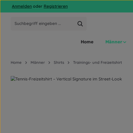
Anmelden
oder
Registrieren
 Hauptinhalt springen
Zur Suche springen
Zur Hauptnavigation springen
Home
Männer
Home
Männer
Shirts
Trainings- und Freizeitshirt
Bildergalerie überspringen