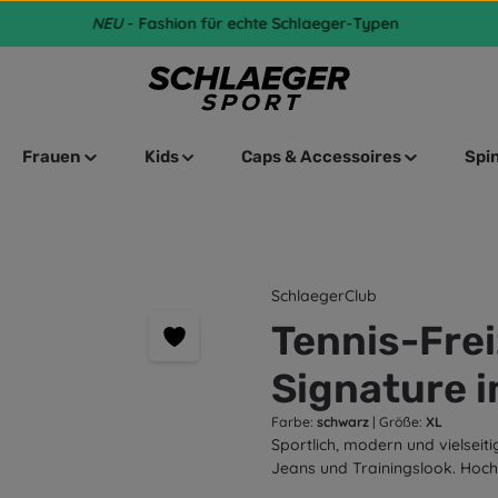
NEU
- Fashion für echte Schlaeger-Typen
Frauen
Kids
Caps & Accessoires
Spi
SchlaegerClub
Tennis-Freiz
Signature 
Farbe:
schwarz
|
Größe:
XL
Sportlich, modern und vielseiti
Jeans und Trainingslook. Hochw