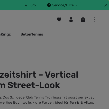
€
Euro
Service/Hilfe
Du hast 0 Produkte auf dem M
Warenkorb enthä
nKingz
BetonTennis
eitshirt – Vertical
im Street-Look
g: Das SchlaegerClub Tennis Trainingsshirt passt perfekt zu
ertige Baumwolle, klare Farben, ideal für Tennis & Alltag.