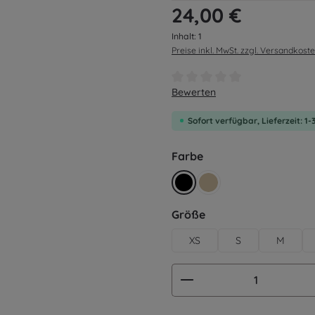
Regulärer Preis:
24,00 €
Inhalt:
1
Preise inkl. MwSt. zzgl. Versandkost
Durchschnittliche Bewertung v
Bewerten
Sofort verfügbar, Lieferzeit: 1
auswählen
Farbe
schwarz
beige
auswählen
Größe
XS
S
M
Produkt Anzahl: G