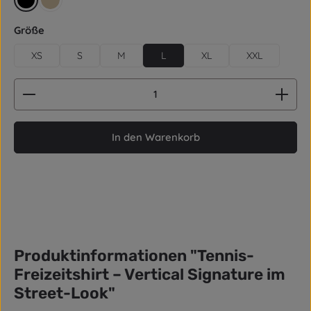
schwarz
beige
auswählen
Größe
XS
S
M
L
XL
XXL
Produkt Anzahl: Gib den gewünschten Wert ein od
In den Warenkorb
Produktinformationen "Tennis-
Freizeitshirt – Vertical Signature im
Street-Look"