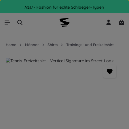
Zum Hauptinhalt springen
NEU
- Fashion für echte Schlaeger-Typen
War
Home
Männer
Shirts
Trainings- und Freizeitshirt
Bildergalerie überspringen