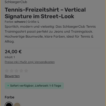
SchlaegerClub
Tennis-Freizeitshirt – Vertical
Signature im Street-Look
Farbe:
schwarz
|
Größe:
L
Sportlich, modern und vielseitig: Das SchlaegerClub Tennis
Trainingsshirt passt perfekt zu Jeans und Trainingslook.
Hochwertige Baumwolle, klare Farben, ideal für Tennis &
Alltag.
Regulärer Preis:
24,00 €
Inhalt:
1
Preise inkl. MwSt. zzgl. Versandkosten
Durchschnittliche Bewertung von 0 von 5 Sternen
Bewerten
Sofort verfügbar, Lieferzeit: 1-3 Tage
auswählen
Farbe