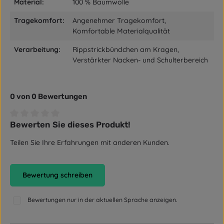
Material:
100 % Baumwolle
Tragekomfort:
Angenehmer Tragekomfort,
Komfortable Materialqualität
Verarbeitung:
Rippstrickbündchen am Kragen,
Verstärkter Nacken- und Schulterbereich
0 von 0 Bewertungen
Bewerten Sie dieses Produkt!
Durchschnittliche Bewertung von 0 von 5 Sternen
Teilen Sie Ihre Erfahrungen mit anderen Kunden.
Bewertung schreiben
Bewertungen nur in der aktuellen Sprache anzeigen.