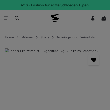
NEU
- Fashion für echte Schlaeger-Typen
Zum Hauptinhalt springen
War
Home
Männer
Shirts
Trainings- und Freizeitshirt
Bildergalerie überspringen