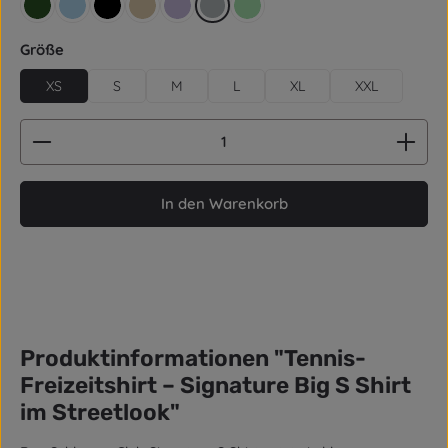
retro grün
hellblau
schwarz
beige
lila
grau
mintgrün
auswählen
Größe
XS
S
M
L
XL
XXL
Produkt Anzahl: Gib den gewünschten Wert ein od
In den Warenkorb
Produktinformationen "Tennis-
Freizeitshirt – Signature Big S Shirt
im Streetlook"