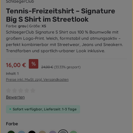
SchlaegerClub
Tennis-Freizeitshirt – Signature
Big S Shirt im Streetlook
Farbe:
grau
|
Größe:
XS
SchlaegerClub Signature S Shirt aus 100 % Baumwolle mit
großem Logo-Print. Weich, formstabil und atmungsaktiv –
perfekt kombinierbar mit Streetwear, Jeans und Sneakern.
Trendfarben und sportlich-urbaner Look inklusive.
Verkaufspreis:
%
16,00 €
Regulärer Preis:
24,00 €
(33.33% gespart)
Inhalt:
1
Preise inkl. MwSt. zzgl. Versandkosten
Durchschnittliche Bewertung von 0 von 5 Sternen
Bewerten
Sofort verfügbar, Lieferzeit: 1-3 Tage
auswählen
Farbe