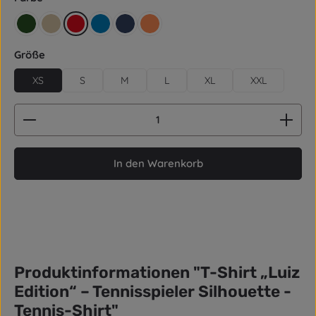
retro grün
beige
rot
blau
dunkelblau / Navy
orange
auswählen
Größe
XS
S
M
L
XL
XXL
Produkt Anzahl: Gib den gewünschten Wert ein od
In den Warenkorb
Produktinformationen "T-Shirt „Luiz
Edition“ – Tennisspieler Silhouette -
Tennis-Shirt"