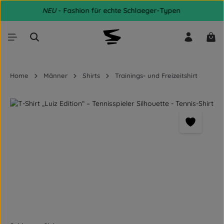
NEU
- Fashion für echte Schlaeger-Typen
Zum Hauptinhalt springen
War
Home
Männer
Shirts
Trainings- und Freizeitshirt
Bildergalerie überspringen