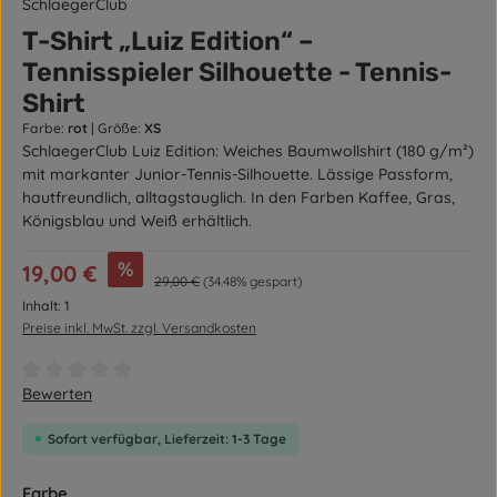
SchlaegerClub
T-Shirt „Luiz Edition“ –
Tennisspieler Silhouette - Tennis-
Shirt
Farbe:
rot
|
Größe:
XS
SchlaegerClub Luiz Edition: Weiches Baumwollshirt (180 g/m²)
mit markanter Junior-Tennis-Silhouette. Lässige Passform,
hautfreundlich, alltagstauglich. In den Farben Kaffee, Gras,
Königsblau und Weiß erhältlich.
Verkaufspreis:
%
19,00 €
Regulärer Preis:
29,00 €
(34.48% gespart)
Inhalt:
1
Preise inkl. MwSt. zzgl. Versandkosten
Durchschnittliche Bewertung von 0 von 5 Sternen
Bewerten
Sofort verfügbar, Lieferzeit: 1-3 Tage
auswählen
Farbe