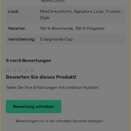
Tennis-Outfit
Look:
REACH-konform, Signature Look, Trucker-
Style
Material:
100 % Baumwolle, 100 % Polyester
Verarbeitung:
5-Segmente-Cap
0 von 0 Bewertungen
Bewerten Sie dieses Produkt!
Durchschnittliche Bewertung von 0 von 5 Sternen
Teilen Sie Ihre Erfahrungen mit anderen Kunden.
Bewertung schreiben
Bewertungen nur in der aktuellen Sprache anzeigen.