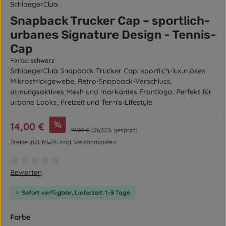
SchlaegerClub
Snapback Trucker Cap – sportlich-
urbanes Signature Design - Tennis-
Cap
Farbe:
schwarz
SchlaegerClub Snapback Trucker Cap: sportlich-luxuriöses
Mikrostrickgewebe, Retro-Snapback-Verschluss,
atmungsaktives Mesh und markantes Frontlogo. Perfekt für
urbane Looks, Freizeit und Tennis-Lifestyle.
Verkaufspreis:
%
14,00 €
Regulärer Preis:
19,00 €
(26.32% gespart)
Preise inkl. MwSt. zzgl. Versandkosten
Durchschnittliche Bewertung von 0 von 5 Sternen
Bewerten
Sofort verfügbar, Lieferzeit: 1-3 Tage
auswählen
Farbe