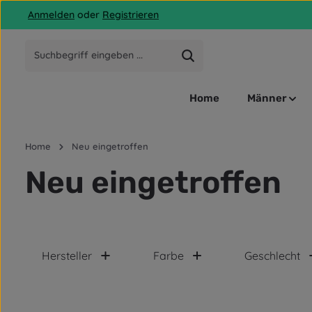
Anmelden
oder
Registrieren
 Hauptinhalt springen
Zur Suche springen
Zur Hauptnavigation springen
Home
Männer
Home
Neu eingetroffen
Neu eingetroffen
Hersteller
Farbe
Geschlecht