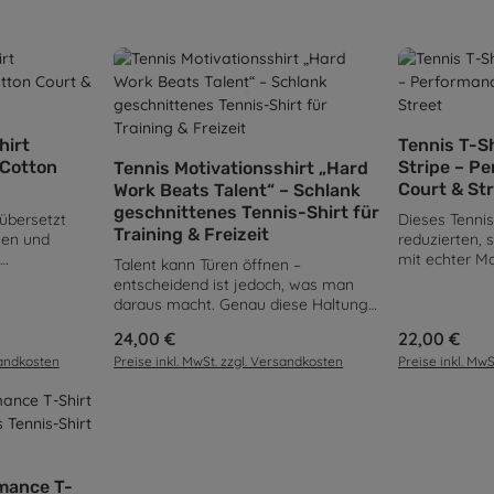
en Wert ein oder benutze die Schaltflä
ahl: Gib den gewünschten Wert ein oder
Produk
hirt
Tennis T-Sh
 Cotton
Stripe – P
Tennis Motivationsshirt „Hard
Court & St
Work Beats Talent“ – Schlank
geschnittenes Tennis-Shirt für
 übersetzt
Dieses Tennis
Training & Freizeit
hen und
reduzierten,
mit echter M
Talent kann Türen öffnen –
chriftzug,
prägende Ges
entscheidend ist jedoch, was man
für alle, die
lange horizon
daraus macht. Genau diese Haltung
d Haltung
– er ist kein 
greift das SchlaegerClub Hard Work
Regulärer Preis:
24,00 €
Regulärer Pre
22,00 €
 bleibt
sondern der u
Beats Talent T-Shirt auf. Der
und fügt sich
Schlaeger-Sp
sandkosten
Preise inkl. MwSt. zzgl. Versandkosten
Preise inkl. Mw
markante Schriftzug steht für
n Court-&-
interpretiert
Training, Disziplin und Ausdauer –
t aus 100 %
Flächendesig
Werte, die im Tennis langfristig den
rammatur von
wird das Mot
Unterschied machen. Vorne setzt das
Shirt ein
Elemente und
Shirt mit dezentem Branding und
en Wert ein oder benutze die Schaltflä
hl. Der Stoff
unteren Berei
kleinem Statement-Print einen
ahl: Gib den gewünschten Wert ein oder
leibt
und Wiedererk
ruhigen Akzent. Auf der Rückseite
mance T-