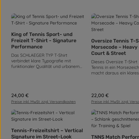
Produkt Anzahl: Gib den gewünscht
King of Tennis Sport- und
Produkt Anz
Freizeit T-Shirt - Signature
Oversize Tennis T-S
Performance
Morsecode – Heavy
Court & Street
Das SCHLAEGER TYP T-Shirt
verbindet klare Typografie mit
Dieses Oversize T-Shirt
funktionaler Qualität und urbanem
Tennis in ein Morsezeic
Tennis-Lifestyle. Entwickelt für echte
macht daraus ein klares
Belastung auf dem Court – gemacht
Designstatement. Kein S
für einen selbstbewussten Auftritt
kein Lärm – nur ein Code 
abseits davon. Der minimalistische
den Sport verstehen un
Front-Print trifft auf ein markantes
Regulärer Preis:
24,00 €
Regulärer Preis:
22,00 €
zeigen wollen. Die Grafik
Rückenmotiv mit vertikalem KING OF
bewusst minimalistisch 
Preise inkl. MwSt. zzgl. Versandkosten
Preise inkl. MwSt. zzgl. Ver
TENNIS Statement und präziser
clean in einen moderne
Linienführung. Die hochwertige
Street-Look ein.Gefertig
Baumwollqualität mit 180 g/m² sorgt
Baumwolle mit einer G
für ein angenehmes Tragegefühl,
240 g/m², bietet dieses 
Produkt Anzahl: Gib den gewünscht
das auch nach langen
spürbares Premium-Gefü
Tennis-Freizeitshirt – Vertical
Produkt Anz
Trainingseinheiten oder einem
ist weich auf der Haut, b
Signature im Street-Look
TNNS Match Perfor