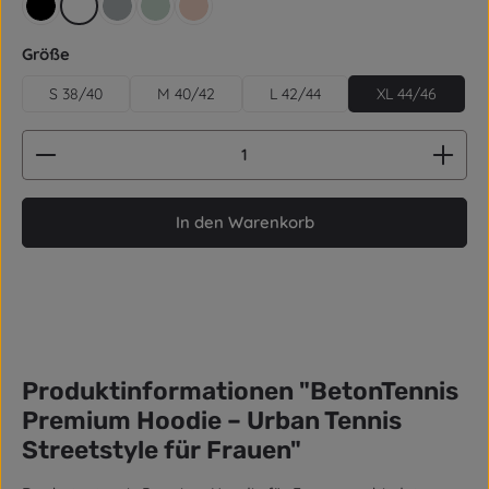
schwarz
weiß
grau
aquagrün
rose
auswählen
Größe
S 38/40
M 40/42
L 42/44
XL 44/46
Produkt Anzahl: Gib den gewünschten Wert ein od
In den Warenkorb
Produktinformationen "BetonTennis
Premium Hoodie – Urban Tennis
Streetstyle für Frauen"