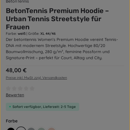
BetonTennis
BetonTennis Premium Hoodie –
Urban Tennis Streetstyle für
Frauen
Farbe:
weiß
|
Größe:
XL 44/46
Der betontennis Women’s Premium Hoodie vereint Tennis-
DNA mit modernem Streetstyle. Hochwertige 80/20
Baumwollmischung, 280 g/m², feminine Passform und
Signature-Print – perfekt für Court, Alltag und City.
Regulärer Preis:
48,00 €
Preise inkl. MwSt. zzgl. Versandkosten
Durchschnittliche Bewertung von 0 von 5 Sternen
Bewerten
Sofort verfügbar, Lieferzeit: 2-5 Tage
auswählen
Farbe