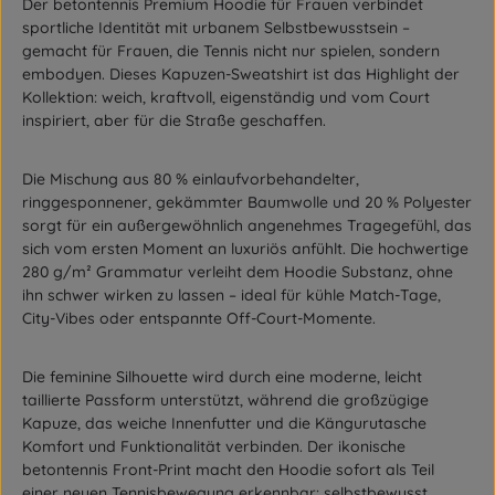
Der
betontennis Premium Hoodie
für Frauen verbindet
sportliche Identität mit urbanem Selbstbewusstsein –
gemacht für Frauen, die Tennis nicht nur spielen, sondern
embodyen. Dieses Kapuzen-Sweatshirt ist das Highlight der
Kollektion: weich, kraftvoll, eigenständig und vom Court
inspiriert, aber für die Straße geschaffen.
Die Mischung aus
80 % einlaufvorbehandelter,
ringgesponnener, gekämmter Baumwolle
und
20 % Polyester
sorgt für ein außergewöhnlich angenehmes Tragegefühl, das
sich vom ersten Moment an luxuriös anfühlt. Die hochwertige
280 g/m² Grammatur
verleiht dem Hoodie Substanz, ohne
ihn schwer wirken zu lassen – ideal für kühle Match-Tage,
City-Vibes oder entspannte Off-Court-Momente.
Die feminine Silhouette wird durch eine
moderne, leicht
taillierte Passform
unterstützt, während die
großzügige
Kapuze
, das
weiche Innenfutter
und die
Kängurutasche
Komfort und Funktionalität verbinden. Der ikonische
betontennis Front-Print
macht den Hoodie sofort als Teil
einer neuen Tennisbewegung erkennbar: selbstbewusst,