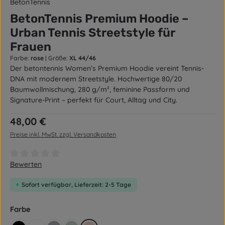
BetonTennis
BetonTennis Premium Hoodie –
Urban Tennis Streetstyle für
Frauen
Farbe:
rose
|
Größe:
XL 44/46
Der betontennis Women’s Premium Hoodie vereint Tennis-
DNA mit modernem Streetstyle. Hochwertige 80/20
Baumwollmischung, 280 g/m², feminine Passform und
Signature-Print – perfekt für Court, Alltag und City.
Regulärer Preis:
48,00 €
Preise inkl. MwSt. zzgl. Versandkosten
Durchschnittliche Bewertung von 0 von 5 Sternen
Bewerten
Sofort verfügbar, Lieferzeit: 2-5 Tage
auswählen
Farbe