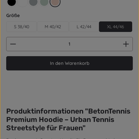
schwarz
weiß
grau
aquagrün
rose
auswählen
Größe
S 38/40
M 40/42
L 42/44
XL 44/46
Produkt Anzahl: Gib den gewünschten Wert ein od
In den Warenkorb
Produktinformationen "BetonTennis
Premium Hoodie – Urban Tennis
Streetstyle für Frauen"