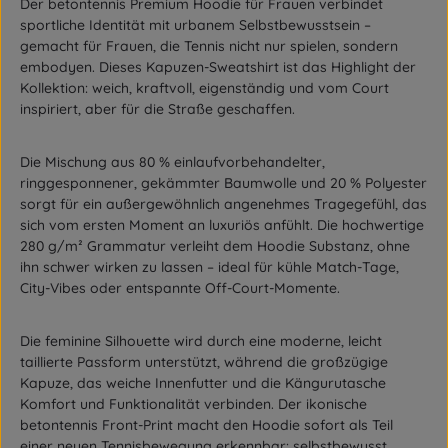
Der
betontennis Premium Hoodie
für Frauen verbindet
sportliche Identität mit urbanem Selbstbewusstsein –
gemacht für Frauen, die Tennis nicht nur spielen, sondern
embodyen. Dieses Kapuzen-Sweatshirt ist das Highlight der
Kollektion: weich, kraftvoll, eigenständig und vom Court
inspiriert, aber für die Straße geschaffen.
Die Mischung aus
80 % einlaufvorbehandelter,
ringgesponnener, gekämmter Baumwolle
und
20 % Polyester
sorgt für ein außergewöhnlich angenehmes Tragegefühl, das
sich vom ersten Moment an luxuriös anfühlt. Die hochwertige
280 g/m² Grammatur
verleiht dem Hoodie Substanz, ohne
ihn schwer wirken zu lassen – ideal für kühle Match-Tage,
City-Vibes oder entspannte Off-Court-Momente.
Die feminine Silhouette wird durch eine
moderne, leicht
taillierte Passform
unterstützt, während die
großzügige
Kapuze
, das
weiche Innenfutter
und die
Kängurutasche
Komfort und Funktionalität verbinden. Der ikonische
betontennis Front-Print
macht den Hoodie sofort als Teil
einer neuen Tennisbewegung erkennbar: selbstbewusst,