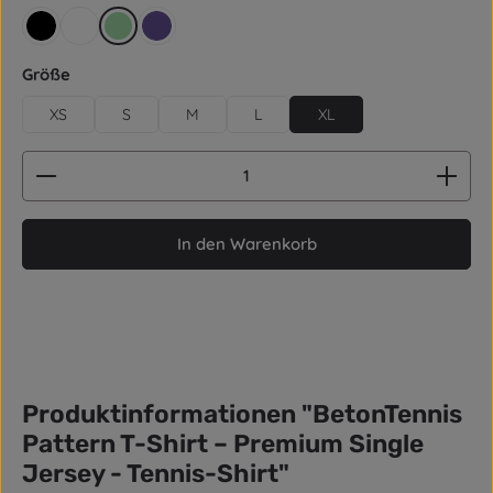
schwarz
weiß
mintgrün
ultraviolett
auswählen
Größe
XS
S
M
L
XL
Produkt Anzahl: Gib den gewünschten Wert ein od
In den Warenkorb
Produktinformationen "BetonTennis
Pattern T-Shirt – Premium Single
Jersey - Tennis-Shirt"