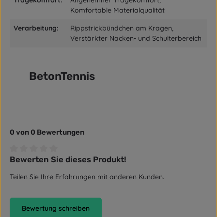
Komfortable Materialqualität
Verarbeitung:
Rippstrickbündchen am Kragen,
Verstärkter Nacken- und Schulterbereich
BetonTennis
0 von 0 Bewertungen
Bewerten Sie dieses Produkt!
Durchschnittliche Bewertung von 0 von 5 Sternen
Teilen Sie Ihre Erfahrungen mit anderen Kunden.
Bewertung schreiben