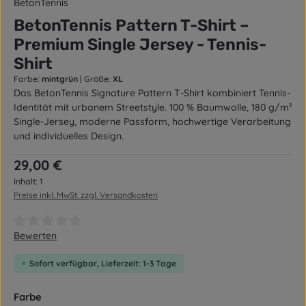
BetonTennis
BetonTennis Pattern T-Shirt –
Premium Single Jersey - Tennis-
Shirt
Farbe:
mintgrün
|
Größe:
XL
Das BetonTennis Signature Pattern T-Shirt kombiniert Tennis-
Identität mit urbanem Streetstyle. 100 % Baumwolle, 180 g/m²
Single-Jersey, moderne Passform, hochwertige Verarbeitung
und individuelles Design.
Regulärer Preis:
29,00 €
Inhalt:
1
Preise inkl. MwSt. zzgl. Versandkosten
Durchschnittliche Bewertung von 0 von 5 Sternen
Bewerten
Sofort verfügbar, Lieferzeit: 1-3 Tage
auswählen
Farbe