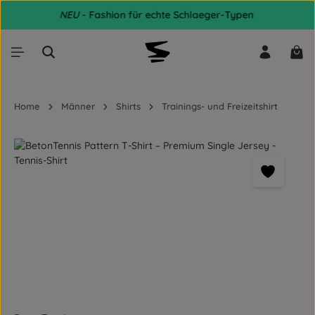
NEU
- Fashion für echte Schlaeger-Typen
Zum Hauptinhalt springen
War
Home
Männer
Shirts
Trainings- und Freizeitshirt
Bildergalerie überspringen