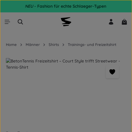
NEU
- Fashion für echte Schlaeger-Typen
Zum Hauptinhalt springen
War
Home
Männer
Shirts
Trainings- und Freizeitshirt
Bildergalerie überspringen