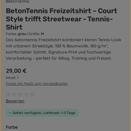
BetonTennis
BetonTennis Freizeitshirt – Court
Style trifft Streetwear - Tennis-
Shirt
Farbe:
grau
|
Größe:
M
Das betontennis Freizeitshirt kombiniert klaren Tennis-Look
mit urbanem Streetstyle. 100 % Baumwolle, 180 g/m²,
komfortabler Schnitt, Signature-Print und hochwertige
Verarbeitung – perfekt für Alltag, Training und Freizeit.
Regulärer Preis:
29,00 €
Inhalt:
1
Preise inkl. MwSt. zzgl. Versandkosten
Durchschnittliche Bewertung von 0 von 5 Sternen
Bewerten
Sofort verfügbar, Lieferzeit: 1-3 Tage
auswählen
Farbe