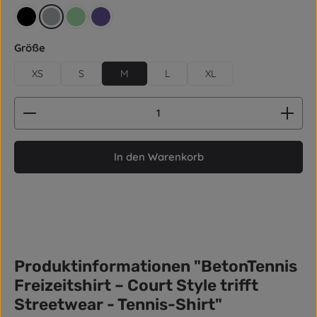
schwarz
grau
mintgrün
ultraviolett
auswählen
Größe
XS
S
M
L
XL
Produkt Anzahl: Gib den gewünschten Wert ein od
In den Warenkorb
Produktinformationen "BetonTennis
Freizeitshirt – Court Style trifft
Streetwear - Tennis-Shirt"